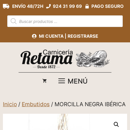
Saltar
ENVÍO 48/72H
924 31 99 69
PAGO SEGURO
al
Búsqueda
contenido
de
productos
MI CUENTA | REGISTRARSE
MENÚ
Inicio
/
Embutidos
/ MORCILLA NEGRA IBÉRICA