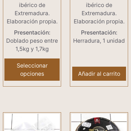
ibérico de
ibérico de
página
Extremadura.
Extremadura.
de
Elaboración propia.
Elaboración propia.
producto
Presentación:
Presentación:
Doblado peso entre
Herradura, 1 unidad
1,5kg y 1,7kg
Seleccionar
opciones
Añadir al carrito