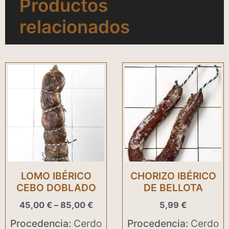
Productos
relacionados
Este
producto
tiene
múltiples
variantes.
Las
opciones
se
LOMO IBÉRICO
CHORIZO IBÉRICO
pueden
CEBO DOBLADO
DE BELLOTA
elegir
45,00
€
–
85,00
€
5,99
€
en
Procedencia:
Cerdo
Procedencia:
Cerdo
la