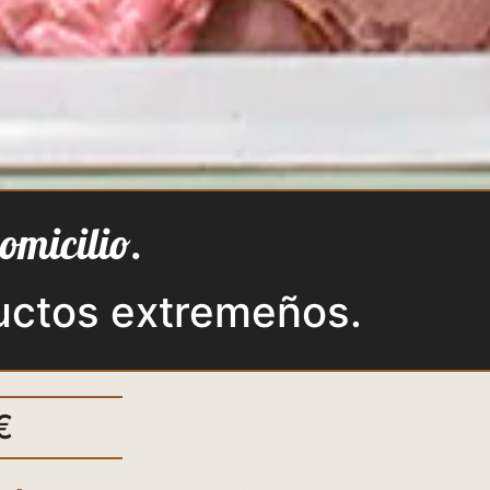
domicilio.
uctos extremeños.
€