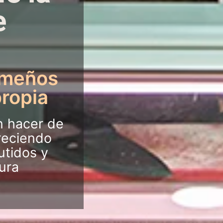
e
emeños
propia
n hacer de
reciendo
utidos y
ura