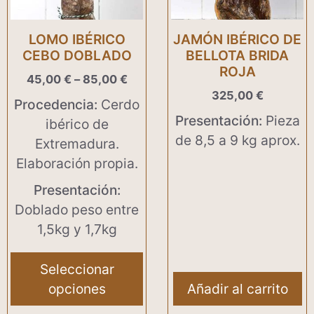
opciones
se
LOMO IBÉRICO
JAMÓN IBÉRICO DE
pueden
CEBO DOBLADO
BELLOTA BRIDA
ROJA
elegir
45,00
€
–
85,00
€
en
325,00
€
Procedencia:
Cerdo
la
Presentación:
Pieza
ibérico de
página
de 8,5 a 9 kg aprox.
Extremadura.
de
Elaboración propia.
producto
Presentación:
Doblado peso entre
1,5kg y 1,7kg
Seleccionar
opciones
Añadir al carrito